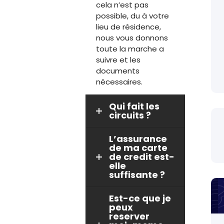
cela n’est pas
 9
possible, du à votre
er
lieu de résidence,
au
nous vous donnons
20
toute la marche a
TA
suivre et les
AL
documents
IS
nécessaires.
0
Qui fait les
A
circuits ?
TA
L’assurance
de ma carte
ICAL
de credit est-
DIS
elle
suffisante ?
Est-ce que je
peux
reserver