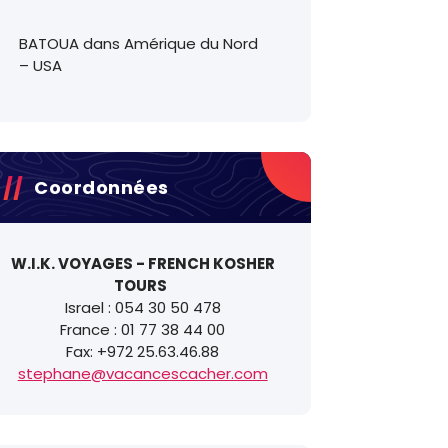
BATOUA
dans
Amérique du Nord
– USA
Coordonnées
W.I.K. VOYAGES - FRENCH KOSHER
TOURS
Israel : 054 30 50 478
France : 01 77 38 44 00
Nom:
*
Fax: +972 25.63.46.88
stephane@vacancescacher.com
E-mail:
z
*