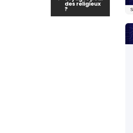
des religieux
Arc
?