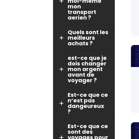
moi-meme
mon
transport
aerien ?
Quels sont les
meilleurs
achats ?
est-ce que je
dois changer
mon argent
avant de
voyager ?
Est-ce que ce
n’est pas
dangeureux
?
Est-ce que ce
sont des
voyages pour