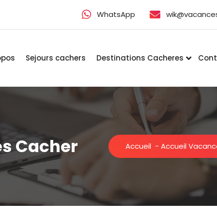
WhatsApp
wik@vacance
opos
Sejours cachers
Destinations Cacheres
Cont
es Cacher
Accueil
-
Accueil Vacan
 à
.
à
rt
es