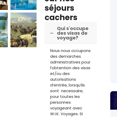
complète
A
séjours
e,
ch
pension
m
2023
nuits
cachers
 a
jours /
Pessah
nc
ale
du
:
de
Qui s'occupe
OC
des visas de
ur
s.
Zanzibar
voyage?
s
&
ion
er
et
Tanzanie
Nous nous occupons
à
nces
des demarches
en
rt
administratives pour
Safari
2
an
l’obtention des visas
ri
c
et/ou des
an
autorisations
ion
d’entrée, lorsqu’ils
rt
 à
sont necessaire,
sé
pour toutes les
 à
personnes
ier
voyageant avec
he
W.I.K. Voyages. Si
 1