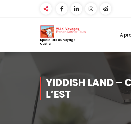
Aller
au
contenu
A pr
Specialiste du Voyage
Cacher
YIDDISH LAND – 
L’EST