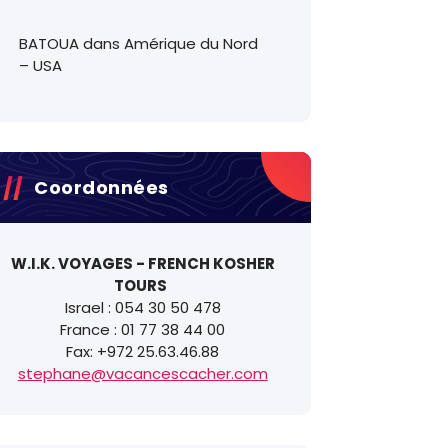
BATOUA
dans
Amérique du Nord
– USA
Coordonnées
W.I.K. VOYAGES - FRENCH KOSHER
TOURS
Israel : 054 30 50 478
France : 01 77 38 44 00
Nom:
*
Fax: +972 25.63.46.88
stephane@vacancescacher.com
E-mail:
z
*