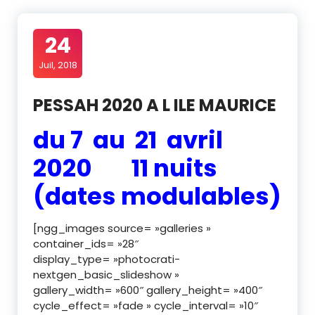
24
Juil, 2018
PESSAH 2020 A L ILE MAURICE
du 7 au 21 avril
2020 11 nuits
(dates modulables)
[ngg_images source= »galleries »
container_ids= »28″
display_type= »photocrati-
nextgen_basic_slideshow »
gallery_width= »600″ gallery_height= »400″
cycle_effect= »fade » cycle_interval= »10″