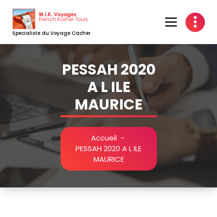
Aller
au
contenu
Specialiste du Voyage Cacher
PESSAH 2020
A L ILE
MAURICE
Accueil
-
PESSAH 2020 A L ILE
MAURICE