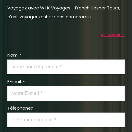
Voyagez avec W.I.K Voyages - French Kosher Tours,
c’est voyager kasher sans compromis...
en savoir +
Nom:
*
E-mail:
*
Télephone:
*