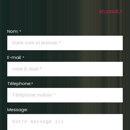
en savoir +
Nom:
*
E-mail:
*
Télephone:
*
Message: