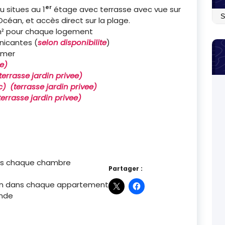
er
 situes au 1
étage avec terrasse avec vue sur
Arc
l’Océan, et accès direct sur la plage.
0m² pour chaque logement
nicantes (
selon disponibilite
)
 mer
ge)
terrasse jardin privee)
c) (terrasse jardin privee)
terrasse jardin privee)
ans chaque chambre
Partager :
ion dans chaque appartement
ande