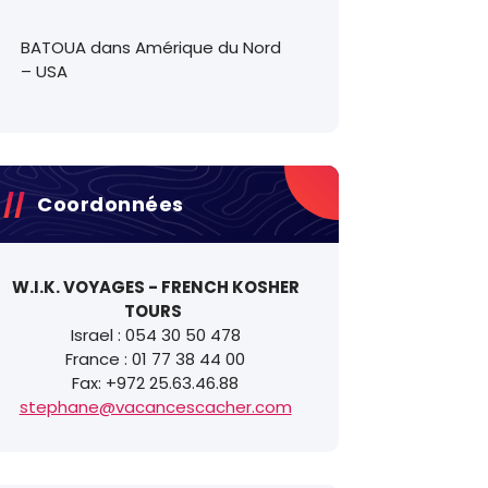
BATOUA
dans
Amérique du Nord
– USA
Coordonnées
W.I.K. VOYAGES - FRENCH KOSHER
TOURS
Israel : 054 30 50 478
France : 01 77 38 44 00
Nom:
*
Fax: +972 25.63.46.88
stephane@vacancescacher.com
E-mail:
z
*