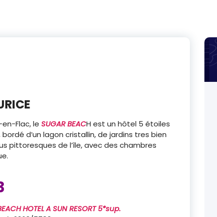
URICE
c-en-Flac, le
SUGAR BEAC
H est un hôtel 5 étoiles
ordé d’un lagon cristallin, de jardins tres bien
us pittoresques de l’île, avec des chambres
ue.
3
EACH HOTEL A SUN RESORT 5*sup.