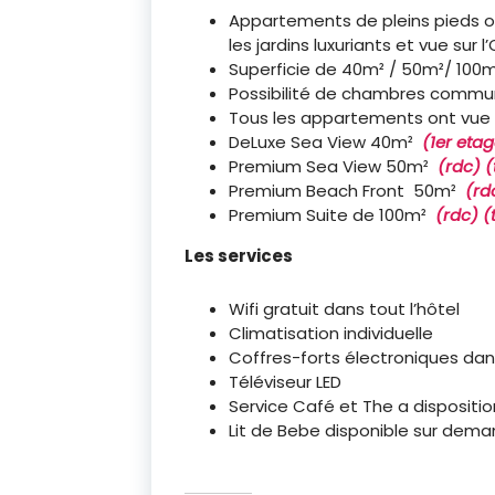
Appartements de pleins pieds ou
les jardins luxuriants et vue sur 
Superficie de 40m² / 50m²/ 10
Possibilité de chambres commu
Tous les appartements ont vue
DeLuxe Sea View 40m²
(1er eta
Premium Sea View 50m²
(rdc) (
Premium Beach Front 50m²
(rd
Premium Suite de 100m²
(rdc) (
Les services
Wifi gratuit dans tout l’hôtel
Climatisation individuelle
Coffres-forts électroniques d
Téléviseur LED
Service Café et The a disposit
Lit de Bebe disponible sur dem