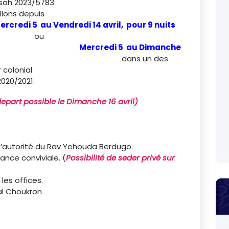
a fête de Pessah 2023/5783.
cueillons depuis
ercredi 5 au Vendredi 14 avril, pour 9 nuits
ou
Mercredi 5 au Dimanche
ns un des
le Maurice au décor colonial
020/2021.
depart possible le Dimanche 16 avril)
 l’autorité du Rav Yehouda Berdugo.
ance conviviale. (
Possibilité de seder privé sur
les offices.
al Choukron