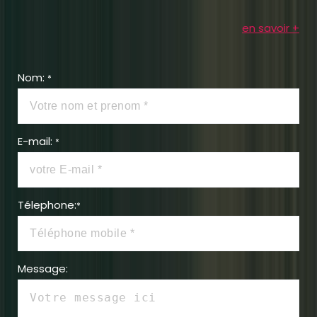
en savoir +
Nom:
*
E-mail:
*
Télephone:
*
Message: