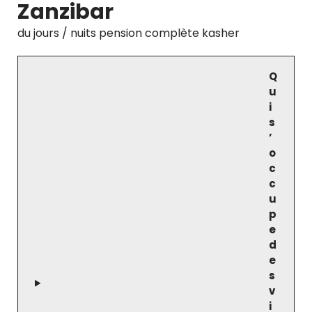
Zanzibar
du jours / nuits pension complète kasher
Q
u
i
s
’
o
c
c
u
p
e
d
e
s
v
i