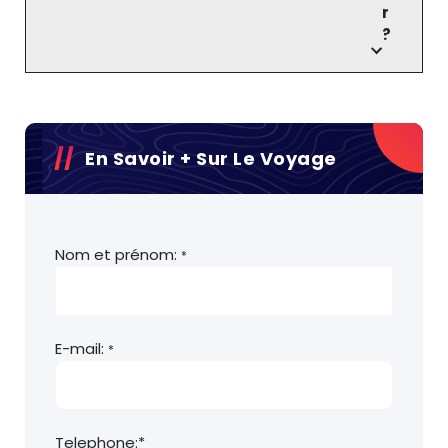
r
?
En Savoir + Sur Le Voyage
Nom et prénom:
*
E-mail:
*
Telephone:*