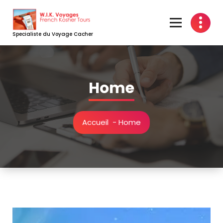
Aller
au
contenu
Specialiste du Voyage Cacher
Home
Accueil
-
Home