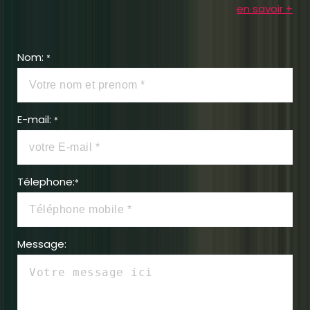
en savoir +
Nom:
*
E-mail:
*
Télephone:
*
Message: