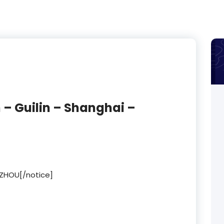
n – Guilin – Shanghai –
UZHOU[/notice]