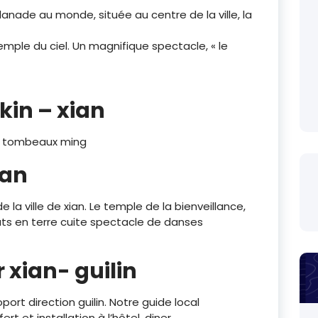
lanade au monde, située au centre de la ville, la
temple du ciel. Un magnifique spectacle, « le
ékin – xian
les tombeaux ming
ian
la ville de xian. Le temple de la bienveillance,
ats en terre cuite spectacle de danses
r xian- guilin
ort direction guilin. Notre guide local
t et installation à l’hôtel, diner.