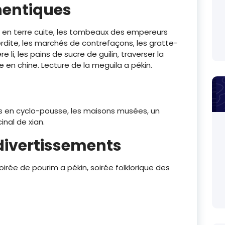
hentiques
s en terre cuite, les tombeaux des empereurs
terdite, les marchés de contrefaçons, les gratte-
ère li, les pains de sucre de guilin, traverser la
ve en chine. Lecture de la meguila a pékin.
gs en cyclo-pousse, les maisons musées, un
inal de xian.
 divertissements
oirée de pourim a pékin, soirée folklorique des
Dans le respect de nos
s sur le marché du voyage,
valeurs, vous vous rendre