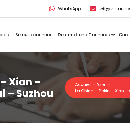
WhatsApp
wik@vacance
opos
Sejours cachers
Destinations Cacheres
Cont
 – Xian –
Accueil
-
Asie
-
ai – Suzhou
La Chine – Pekin – Xian –