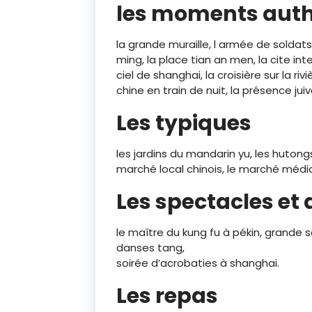
les moments aut
la grande muraille, l armée de soldat
ming, la place tian an men, la cite in
ciel de shanghai, la croisière sur la rivi
chine en train de nuit, la présence jui
Les typiques
les jardins du mandarin yu, les huton
marché local chinois, le marché médic
Les spectacles et
le maître du kung fu à pékin, grande s
Edito
danses tang,
soirée d’acrobaties à shanghai.
Les repas
Depuis 15 an