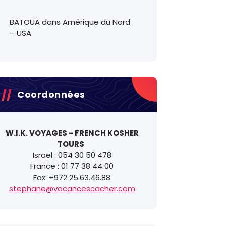
BATOUA
dans
Amérique du Nord
– USA
Coordonnées
W.I.K. VOYAGES - FRENCH KOSHER
TOURS
Israel : 054 30 50 478
France : 01 77 38 44 00
Nom:
*
Fax: +972 25.63.46.88
stephane@vacancescacher.com
E-mail:
z
*