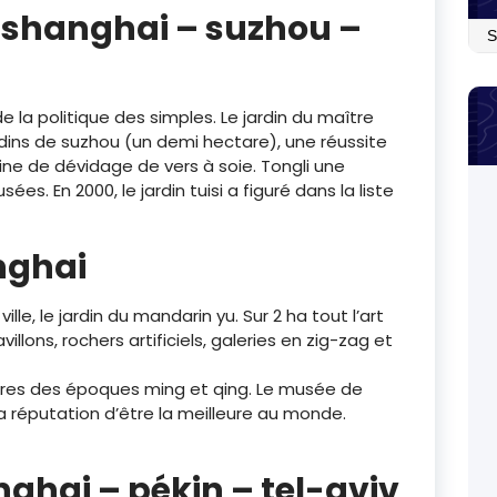
shanghai – suzhou –
Arc
 de la politique des simples. Le jardin du maître
jardins de suzhou (un demi hectare), une réussite
sine de dévidage de vers à soie. Tongli une
s. En 2000, le jardin tuisi a figuré dans la liste
nghai
ille, le jardin du mandarin yu. Sur 2 ha tout l’art
illons, rochers artificiels, galeries en zig-zag et
ures des époques ming et qing. Le musée de
la réputation d’être la meilleure au monde.
ghai – pékin – tel-aviv