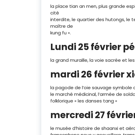
la place tian an men, plus grande esp
cité
interdite, le quartier des hutongs, le 
maître de
kung fu ».
Lundi 25 février p
la grand muraille, la voie sacrée et 
mardi 26 février x
la pagode de l’oie sauvage symbole de 
le marché médicinal, l’armée de sold
folklorique « les danses tang «
mercredi 27 févrie
le musée d’histoire de shaanxi et aérop
francophone nous y accueillera, transfer