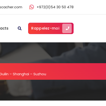
scacher.com
+972(0)54 30 50 478
Rappelez-moi
acts
 Guilin – Shanghai – Suzhou